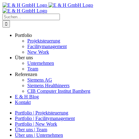
Zum
Inhalt
springen
Suche
nach:
Portfolio
Projektsteuerung
Facilitymanagement
New Work
Über uns
Unternehmen
Team
Referenzen
Siemens AG
Siemens Healthineers
CIB Computer Institut Bamberg
E & H Blog
Kontakt
Portfolio | Projektsteuerung
Portfolio | Facilitymanagement
Portfolio | New Work
Über uns | Team
Über uns | Unternehmen